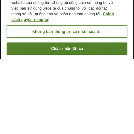
website của chúng tôi. Chúng tôi cũng chia sẻ thông tin về
việc bạn sử dụng website của chúng tôi với các đối tác
mạng xã hội, quảng cáo và phân tích của chúng tôi.
Chính
sách quyền riêng tư
Không bán thông tin cá nhân của tôi
Chấp nhận tất cả
Quay lại trang trước
Lý do bạn thấy những kết quả này