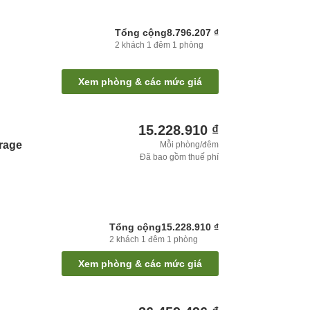
Tổng cộng
8.796.207 ₫
2
khách
1
đêm
1
phòng
Xem phòng & các mức giá
15.228.910 ₫
orage
Mỗi phòng/đêm
Đã bao gồm thuế phí
Tổng cộng
15.228.910 ₫
2
khách
1
đêm
1
phòng
Xem phòng & các mức giá