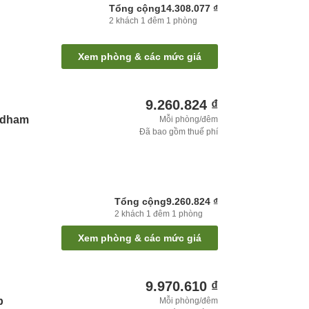
Tổng cộng
14.308.077 ₫
2
khách
1
đêm
1
phòng
Xem phòng & các mức giá
9.260.824 ₫
yndham
Mỗi phòng/đêm
Đã bao gồm thuế phí
Tổng cộng
9.260.824 ₫
2
khách
1
đêm
1
phòng
Xem phòng & các mức giá
9.970.610 ₫
p
Mỗi phòng/đêm