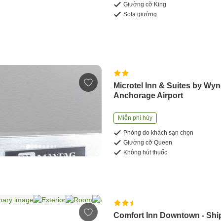
Giường cỡ King
Sofa giường
Microtel Inn & Suites by W
Anchorage Airport
Miễn phí hủy
Phòng do khách sạn chọn
Giường cỡ Queen
Không hút thuốc
Comfort Inn Downtown - Shi