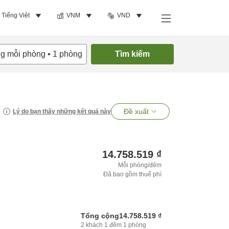
Tiếng Việt
VNM
VND
ng mỗi phòng
•
1
phòng
Tìm kiếm
Đề xuất
Lý do bạn thấy những kết quả này
14.758.519 ₫
Mỗi phòng/đêm
Đã bao gồm thuế phí
Tổng cộng
14.758.519 ₫
2
khách
1
đêm
1
phòng