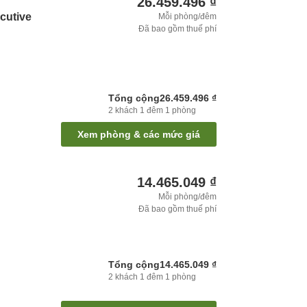
26.459.496 ₫
cutive
Mỗi phòng/đêm
Đã bao gồm thuế phí
Tổng cộng
26.459.496 ₫
2
khách
1
đêm
1
phòng
Xem phòng & các mức giá
14.465.049 ₫
Mỗi phòng/đêm
Đã bao gồm thuế phí
Tổng cộng
14.465.049 ₫
2
khách
1
đêm
1
phòng