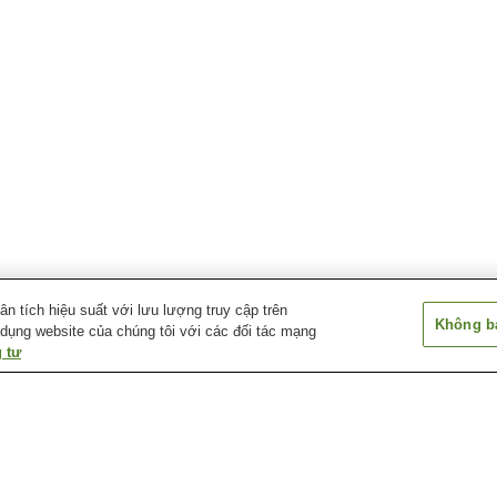
 tích hiệu suất với lưu lượng truy cập trên
Không bá
 dụng website của chúng tôi với các đối tác mạng
 tư
Bảo tàng Khai mỏ Last
Bảo tàng Thành phố
Công viên Cope
Chance
Juneau-Douglas
Khu trượt tuyết Eaglecrest
Mendenhall Glacier
Ngọn hải đăng 
Sentinel