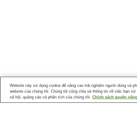
Website này sử dụng cookie để nâng cao trải nghiệm người dùng và phân
website của chúng tôi. Chúng tôi cũng chia sẻ thông tin về việc bạn sử
xã hội, quảng cáo và phân tích của chúng tôi.
Chính sách quyền riêng
Điểm ưa thích tại
Juneau
(Mt) Roberts Tramway
Alaska Powder Descents
Dinh Thống đốc Bang
Hội đồng Nghệ thuật và
Alaska
Nhân văn Juneau