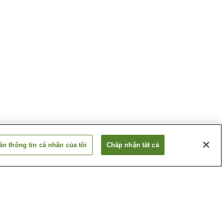
n thông tin cá nhân của tôi
Chấp nhận tất cả
Di tích Lịch sử Bang Nhà
Wickersham
Đảo
Nhà hát Perseverance