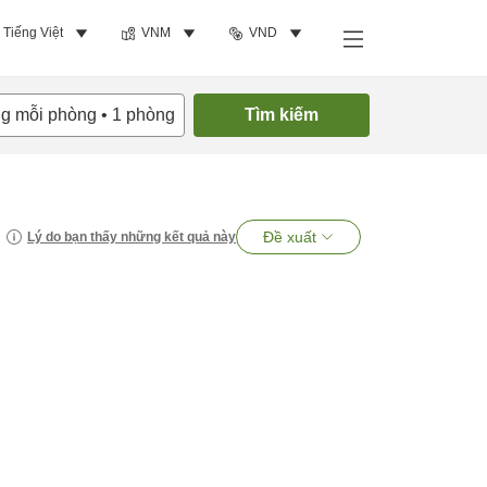
Tiếng Việt
VNM
VND
ng mỗi phòng
•
1
phòng
Tìm kiếm
Đề xuất
Lý do bạn thấy những kết quả này