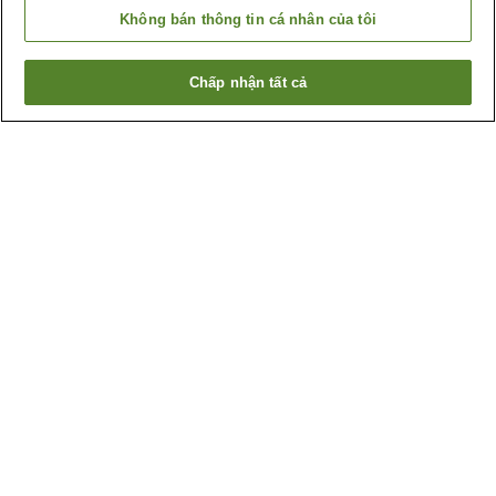
Không bán thông tin cá nhân của tôi
Chấp nhận tất cả
Quay lại trang trước
Lý do bạn thấy những kết quả này