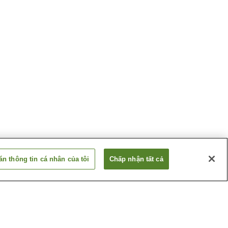
n thông tin cá nhân của tôi
Chấp nhận tất cả
 sử Bang
Moon Marble Company
cket
Nhà thờ Công giáo St