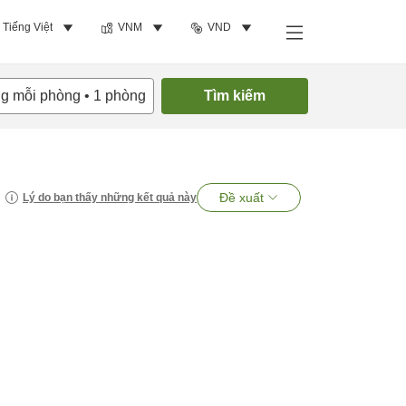
Tiếng Việt
VNM
VND
ng mỗi phòng
•
1
phòng
Tìm kiếm
Đề xuất
Lý do bạn thấy những kết quả này