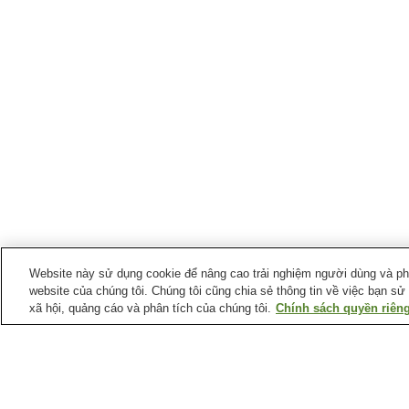
Website này sử dụng cookie để nâng cao trải nghiệm người dùng và phân
website của chúng tôi. Chúng tôi cũng chia sẻ thông tin về việc bạn sử
xã hội, quảng cáo và phân tích của chúng tôi.
Chính sách quyền riêng
Điểm ưa thích tại
Quận Wyandotte
Bảo tàng Trẻ em Thành
Bảo tàng Đồi Strawberry
phố Kansas
Nghĩa trang Huron Indian
Nhà Tưởng niệm Thành