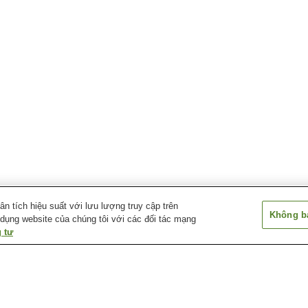
 tích hiệu suất với lưu lượng truy cập trên
Không bá
 dụng website của chúng tôi với các đối tác mạng
 tư
Công viên nước
Công viên thành phố
Khu di tích Lịch
Schlitterbahn Thành phố
Grinter Place
Kansas
Nhà hát Boulevard Drive-
Nhà hát Granada
Nhà hát vòm Cri