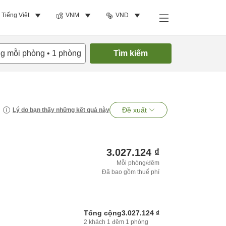
Tiếng Việt
VNM
VND
ng mỗi phòng
•
1
phòng
Tìm kiếm
Đề xuất
Lý do bạn thấy những kết quả này
3.027.124 ₫
Mỗi phòng/đêm
Đã bao gồm thuế phí
Tổng cộng
3.027.124 ₫
2
khách
1
đêm
1
phòng