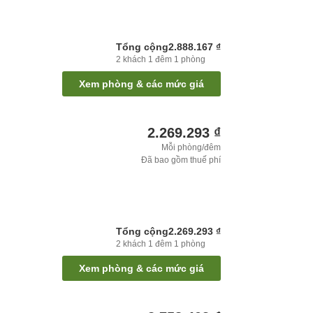
Tổng cộng
2.888.167 ₫
2
khách
1
đêm
1
phòng
Xem phòng & các mức giá
2.269.293 ₫
Mỗi phòng/đêm
Đã bao gồm thuế phí
Tổng cộng
2.269.293 ₫
2
khách
1
đêm
1
phòng
Xem phòng & các mức giá