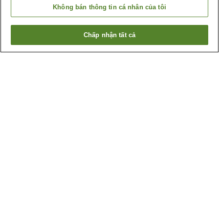
Không bán thông tin cá nhân của tôi
Chấp nhận tất cả
Quay lại trang trước
Lý do bạn thấy những kết quả này