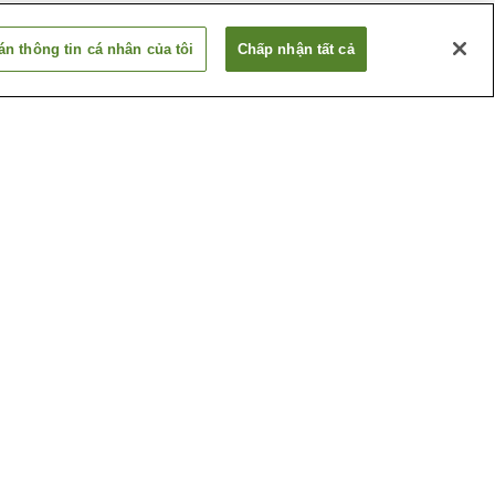
n thông tin cá nhân của tôi
Chấp nhận tất cả
Ga Lyndhurst
Ga Rutherford
Xem thêm
huật
Cao đẳng Felician
thao Ngoài
Công viên Constitution
hes
Xem thêm