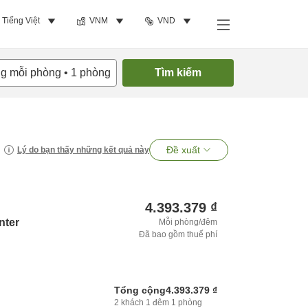
Tiếng Việt
VNM
VND
ng mỗi phòng
•
1
phòng
Tìm kiếm
Đề xuất
Lý do bạn thấy những kết quả này
4.393.379 ₫
nter
Mỗi phòng/đêm
Đã bao gồm thuế phí
Tổng cộng
4.393.379 ₫
2
khách
1
đêm
1
phòng