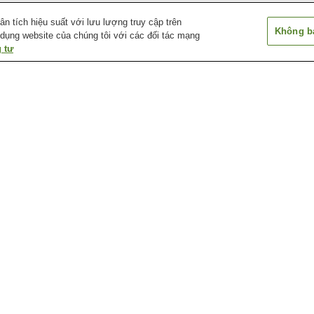
 tích hiệu suất với lưu lượng truy cập trên
Không bá
 dụng website của chúng tôi với các đối tác mạng
 tư
Ga Glen Rock
Ga Hackensack Essex
Ga Ho-ho-kus
Street
Ga Ramsey
Ga Ramsey Route 17
Ga Ridgewood
Bảo tàng Hải quân New
Bảo tàng Lịch sử Fritz
Bảo tàng Nghệ t
Jersey
Behnke
Châu Phi
Câu lạc bộ thể thao Ngoài
Câu lạc bộ thể thao Ngoài
Câu lạc bộ thể 
trời Haworth
trời Ridgewood
trời White Beec