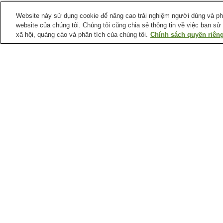
Website này sử dụng cookie để nâng cao trải nghiệm người dùng và phân
website của chúng tôi. Chúng tôi cũng chia sẻ thông tin về việc bạn sử
xã hội, quảng cáo và phân tích của chúng tôi.
Chính sách quyền riêng
Ga xe lửa tại
Quận Bergen
Ga Allendale
Ga East Rutherford
Meadowlands Sports
Complex
Ga Lyndhurst Kingsland
Ga Mahwah
Điểm ưa thích tại
Quận Bergen
Bookends
Bảo tàng Ga Maywood
Chợ New Meadowlands
Câu lạc bộ golf Emerson