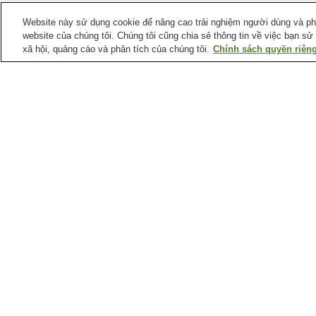
Website này sử dụng cookie để nâng cao trải nghiệm người dùng và phân
website của chúng tôi. Chúng tôi cũng chia sẻ thông tin về việc bạn sử
xã hội, quảng cáo và phân tích của chúng tôi.
Chính sách quyền riêng
Ga xe lửa tại
Quận Bergen
Ga Allendale
Ga East Rutherford
Meadowlands Sports
Complex
Ga Lyndhurst Kingsland
Ga Mahwah
Điểm ưa thích tại
Quận Bergen
Bookends
Bảo tàng Ga Maywood
Chợ New Meadowlands
Câu lạc bộ golf Emerson