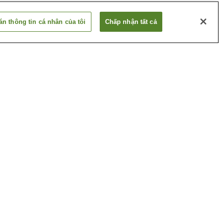
n thông tin cá nhân của tôi
Chấp nhận tất cả
Ga Lyndhurst
Ga Rutherford
Xem thêm
huật
Cao đẳng Felician
thao Ngoài
Công viên Constitution
hes
Xem thêm