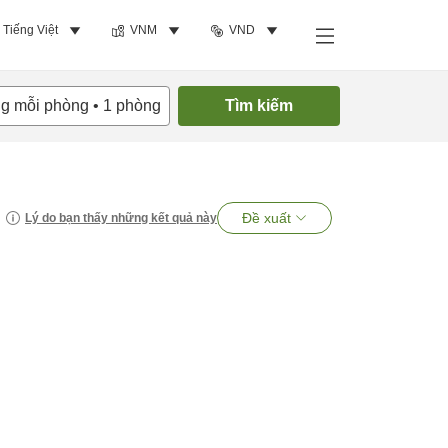
Tiếng Việt
VNM
VND
ng mỗi phòng
•
1
phòng
Tìm kiếm
Đề xuất
Lý do bạn thấy những kết quả này