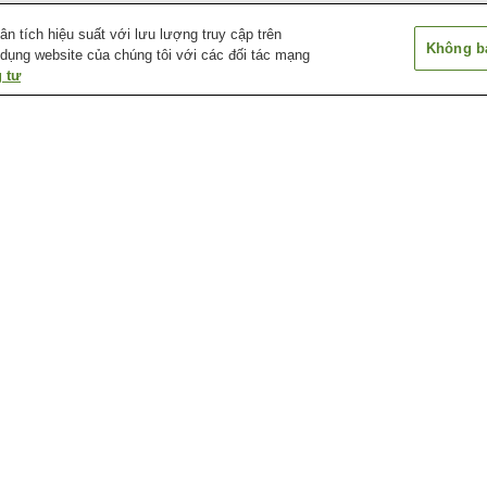
 tích hiệu suất với lưu lượng truy cập trên
Không bá
 dụng website của chúng tôi với các đối tác mạng
 tư
Ga Glen Rock
Ga Hackensack Essex
Ga Ho-ho-kus
Street
Ga Ramsey
Ga Ramsey Route 17
Ga Ridgewood
Bảo tàng Hải quân New
Bảo tàng Lịch sử Fritz
Bảo tàng Nghệ t
Jersey
Behnke
Châu Phi
Câu lạc bộ thể thao Ngoài
Câu lạc bộ thể thao Ngoài
Câu lạc bộ thể 
trời Haworth
trời Ridgewood
trời White Beec