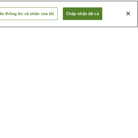
n thông tin cá nhân của tôi
Chấp nhận tất cả
Ga Lyndhurst
Ga Rutherford
Xem thêm
huật
Cao đẳng Felician
thao Ngoài
Công viên Constitution
hes
Xem thêm