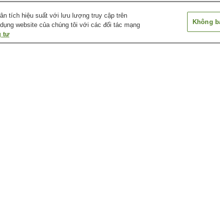
 tích hiệu suất với lưu lượng truy cập trên
Không bá
 dụng website của chúng tôi với các đối tác mạng
 tư
Ga Glen Rock
Ga Hackensack Essex
Ga Ho-ho-kus
Street
Ga Ramsey
Ga Ramsey Route 17
Ga Ridgewood
Bảo tàng Hải quân New
Bảo tàng Lịch sử Fritz
Bảo tàng Nghệ t
Jersey
Behnke
Châu Phi
Câu lạc bộ thể thao Ngoài
Câu lạc bộ thể thao Ngoài
Câu lạc bộ thể 
trời Haworth
trời Ridgewood
trời White Beec