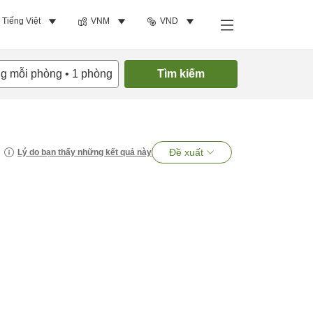
Tiếng Việt
VNM
VND
ng mỗi phòng
•
1
phòng
Tìm kiếm
Đề xuất
Lý do bạn thấy những kết quả này