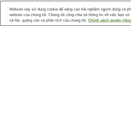
Website này sử dụng cookie để nâng cao trải nghiệm người dùng và phân
website của chúng tôi. Chúng tôi cũng chia sẻ thông tin về việc bạn sử
xã hội, quảng cáo và phân tích của chúng tôi.
Chính sách quyền riêng
Ga xe lửa tại
Quận Bergen
Ga Allendale
Ga East Rutherford
Meadowlands Sports
Complex
Ga Lyndhurst Kingsland
Ga Mahwah
Điểm ưa thích tại
Quận Bergen
Bookends
Bảo tàng Ga Maywood
Chợ New Meadowlands
Câu lạc bộ golf Emerson