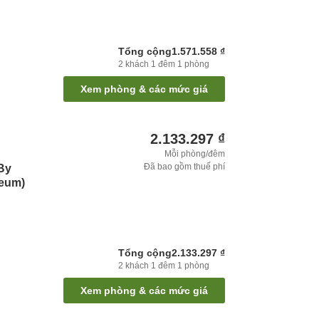
Tổng cộng
1.571.558 ₫
2
khách
1
đêm
1
phòng
Xem phòng & các mức giá
2.133.297 ₫
Mỗi phòng/đêm
Đã bao gồm thuế phí
By
eum)
Tổng cộng
2.133.297 ₫
2
khách
1
đêm
1
phòng
Xem phòng & các mức giá