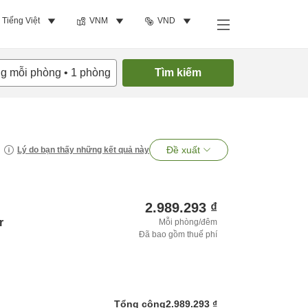
Tiếng Việt
VNM
VND
ng mỗi phòng
•
1
phòng
Tìm kiếm
Đề xuất
Lý do bạn thấy những kết quả này
2.989.293 ₫
r
Mỗi phòng/đêm
Đã bao gồm thuế phí
Tổng cộng
2.989.293 ₫