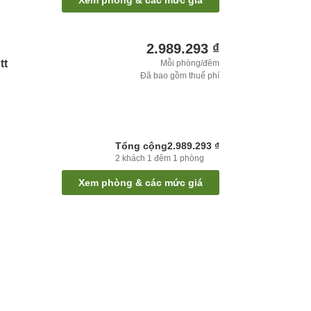
Xem phòng & các mức giá
2.989.293 ₫
tt
Mỗi phòng/đêm
Đã bao gồm thuế phí
Tổng cộng
2.989.293 ₫
2
khách
1
đêm
1
phòng
Xem phòng & các mức giá