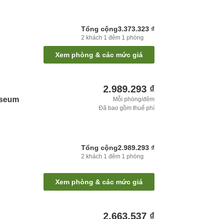
Tổng cộng
3.373.323 ₫
2
khách
1
đêm
1
phòng
Xem phòng & các mức giá
2.989.293 ₫
iseum
Mỗi phòng/đêm
Đã bao gồm thuế phí
Tổng cộng
2.989.293 ₫
2
khách
1
đêm
1
phòng
Xem phòng & các mức giá
2.663.537 ₫