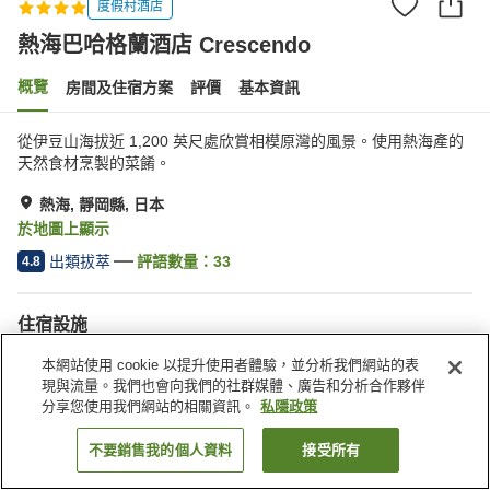
度假村酒店
熱海巴哈格蘭酒店 Crescendo
概覽
房間及住宿方案
評價
基本資訊
從伊豆山海拔近 1,200 英尺處欣賞相模原灣的風景。使用熱海產的
天然食材烹製的菜餚。
熱海, 靜岡縣, 日本
於地圖上顯示
出類拔萃
評語數量：
33
4.8
住宿設施
停車場
桑拿
本網站使用 cookie 以提升使用者體驗，並分析我們網站的表
水療/美容院
餐廳
現與流量。我們也會向我們的社群媒體、廣告和分析合作夥伴
分享您使用我們網站的相關資訊。
私隱政策
主頁
日本
靜岡縣
熱海
熱海巴哈格蘭酒店 Crescendo
不要銷售我的個人資料
接受所有
找客房