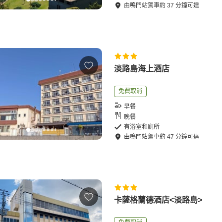
由
鳴門站
駕車
約
37
分鐘可達
淡路島海上酒店
免費取消
早餐
晚餐
有浴室和廁所
由
鳴門站
駕車
約
47
分鐘可達
卡薩格蘭德酒店<淡路島>