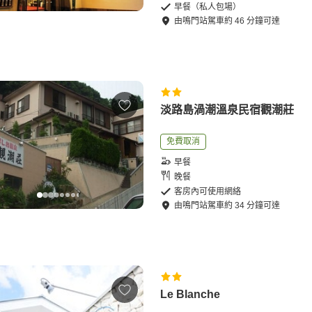
早餐（私人包場）
由
鳴門站
駕車
約
46
分鐘可達
淡路島渦潮溫泉民宿觀潮莊
免費取消
早餐
晚餐
客房內可使用網絡
由
鳴門站
駕車
約
34
分鐘可達
Le Blanche