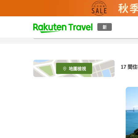
t
新
o
p
P
a
g
e
17
間住
地圖檢視
_
s
e
a
r
c
h