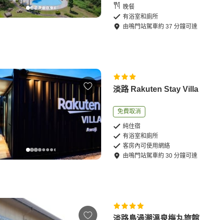
晚餐
有浴室和廁所
由
鳴門站
駕車
約
37
分鐘可達
淡路 Rakuten Stay Villa
免費取消
純住宿
有浴室和廁所
客房內可使用網絡
由
鳴門站
駕車
約
30
分鐘可達
淡路島渦潮溫泉梅丸旅館