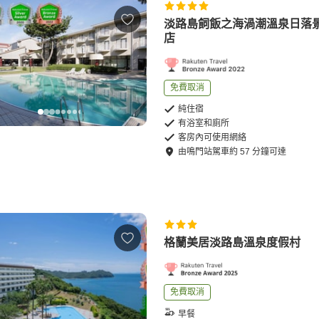
淡路島飼飯之海渦潮溫泉日落
店
免費取消
純住宿
有浴室和廁所
客房內可使用網絡
由
鳴門站
駕車
約
57
分鐘可達
格蘭美居淡路島溫泉度假村
免費取消
早餐