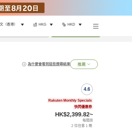
文（香港）
HKG
HKD
•
1
間房
搜尋
推薦
為什麼會看到這些搜尋結果
4.6
Rakuten Monthly Specials
快閃優惠券
HK$2,399.82
~
每間房
2
位住客
1
晚