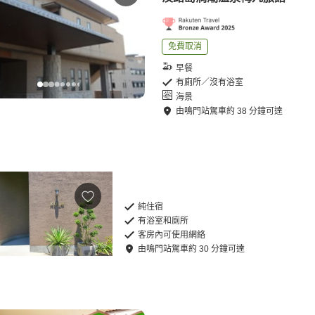
免費取消
早餐
有廁所／沒有浴室
海景
由
鳴門站
駕車
約
38
分鐘可達
純住宿
有浴室和廁所
客房內可使用網絡
由
鳴門站
駕車
約
30
分鐘可達