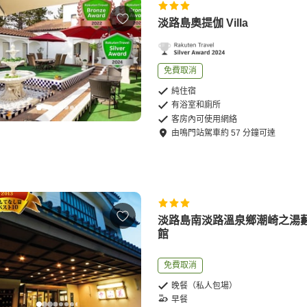
淡路島奧提伽 Villa
免費取消
純住宿
有浴室和廁所
客房內可使用網絡
由
鳴門站
駕車
約
57
分鐘可達
淡路島南淡路溫泉鄉潮崎之湯
館
免費取消
晚餐（私人包場）
早餐