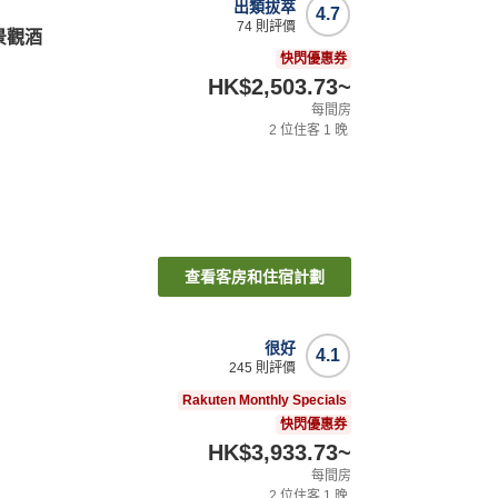
出類拔萃
4.7
74
則評價
景觀酒
快閃優惠券
HK$2,503.73
~
每間房
2
位住客
1
晚
查看客房和住宿計劃
很好
4.1
245
則評價
Rakuten Monthly Specials
快閃優惠券
HK$3,933.73
~
每間房
2
位住客
1
晚