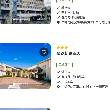
免費取消
純住宿
有浴室和廁所
客房內可使用網絡
由
德島阿波舞機場
駕車
約
52
分鐘可
淡路朝陽酒店
免費取消
純住宿
有廁所／沒有浴室
日式客房
由
鳴門站
駕車
約
1
小時
15
分鐘可達