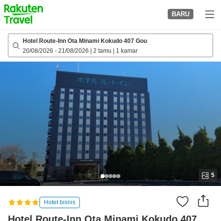
to
BARU
top
page
Hotel Route-Inn Ota Minami Kokudo 407 Gou
20/08/2026
-
21/08/2026
|
2 tamu
|
1 kamar
5
Hotel bisnis
Hotel Route-Inn Ota Minami Kokudo 407