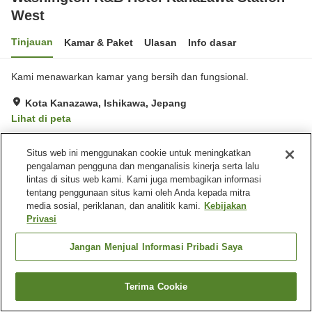
West
Tinjauan
Kamar & Paket
Ulasan
Info dasar
Kami menawarkan kamar yang bersih dan fungsional.
Kota Kanazawa, Ishikawa, Jepang
Lihat di peta
Sangat baik
Ulasan:
457
4
Situs web ini menggunakan cookie untuk meningkatkan
pengalaman pengguna dan menganalisis kinerja serta lalu
Fasilitas properti
lintas di situs web kami. Kami juga membagikan informasi
tentang penggunaan situs kami oleh Anda kepada mitra
Wi-Fi
Mesin penjual otomatis
media sosial, periklanan, dan analitik kami.
Kebijakan
Microwave bersama
Laundry berbayar
Privasi
Jangan Menjual Informasi Pribadi Saya
Beranda
Jepang
Ishikawa
Kota Kanazawa
Washington R&B Hotel Kanazawa Station West
Terima Cookie
Cari kamar