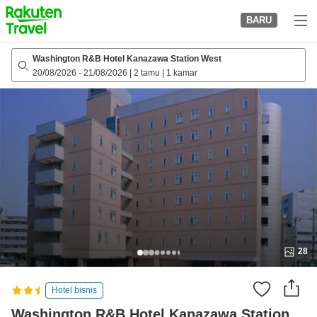
to
BARU
top
page
Washington R&B Hotel Kanazawa Station West
20/08/2026
-
21/08/2026
|
2 tamu
|
1 kamar
28
Hotel bisnis
Washington R&B Hotel Kanazawa Station