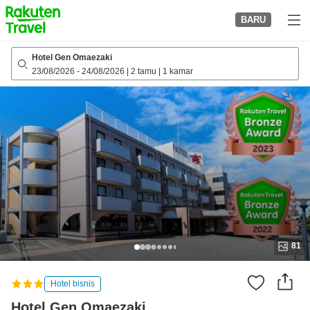
to
BARU
top
page
Hotel Gen Omaezaki
23/08/2026
-
24/08/2026
|
2 tamu
|
1 kamar
81
Hotel bisnis
Hotel Gen Omaezaki