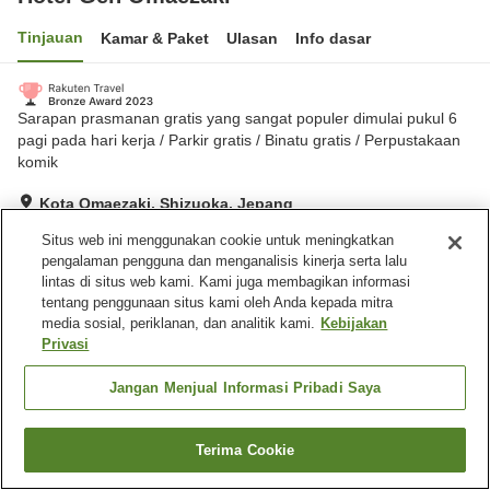
Tinjauan
Kamar & Paket
Ulasan
Info dasar
Sarapan prasmanan gratis yang sangat populer dimulai pukul 6
pagi pada hari kerja / Parkir gratis / Binatu gratis / Perpustakaan
komik
Kota Omaezaki, Shizuoka, Jepang
Lihat di peta
Situs web ini menggunakan cookie untuk meningkatkan
Hebat
Ulasan:
195
4.3
pengalaman pengguna dan menganalisis kinerja serta lalu
lintas di situs web kami. Kami juga membagikan informasi
tentang penggunaan situs kami oleh Anda kepada mitra
Fasilitas properti
media sosial, periklanan, dan analitik kami.
Kebijakan
Privasi
Tempat parkir
Spa / Salon kecantikan
Mesin penjual otomatis
Ruang rapat
Jangan Menjual Informasi Pribadi Saya
Beranda
Jepang
Shizuoka
Kota Omaezaki
Terima Cookie
Cari kamar
Hotel Gen Omaezaki