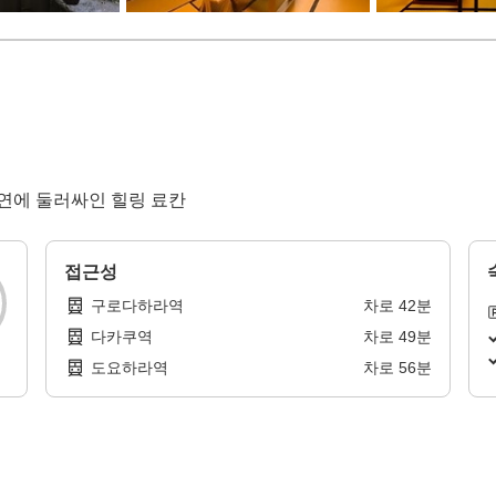
자연에 둘러싸인 힐링 료칸
접근성
구로다하라역
차로
42
분
다카쿠역
차로
49
분
도요하라역
차로
56
분