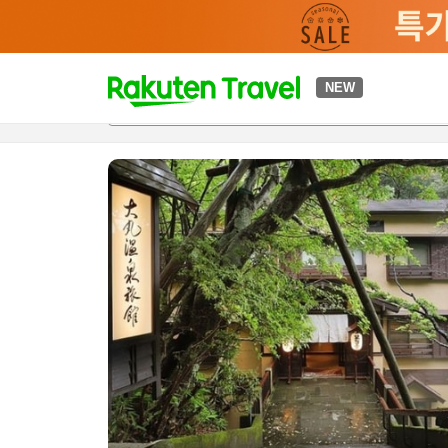
t
NEW
개요
객실 & 숙박 상품
이용 후기
편의 시설/서비스
o
p
P
a
g
e
_
s
e
a
r
c
h