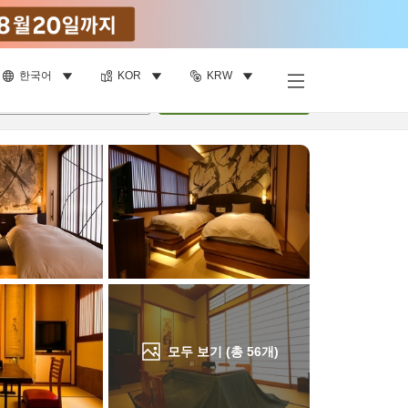
한국어
KOR
KRW
객실 보기
명
•
객실
1
개
검색
모두 보기 (총
56
개)