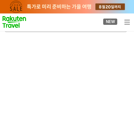
to
top
page
NEW
우와지마
2026-08-23
-
2026-08-24
객실당
2
명
•
객실
1
개