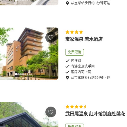
从
宝冢站
步行
约
3
分钟可达
宝冢温泉 若水酒店
免费取消
纯住宿
有浴室及洗手间
客房内可上网
从
宝冢站
步行
约
6
分钟可达
武田尾温泉 红叶馆别庭杜鹃花
免费取消