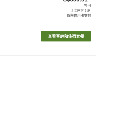
每间
2
位住客
1
晚
仅限信用卡支付
查看客房和住宿套餐