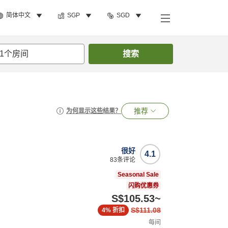
简体中文
SGP
SGD
1
个房间
搜索
推荐
为何显示这些结果？
很好
4.1
83
条评论
Seasonal Sale
闪购优惠券
S$105.53
~
S$111.08
4%
折扣
每间