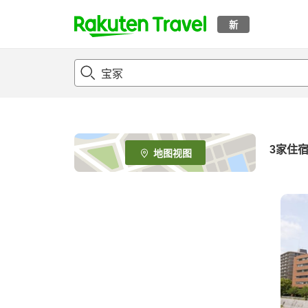
新
t
o
p
P
a
g
e
3
家住
地图视图
_
s
e
a
r
c
h