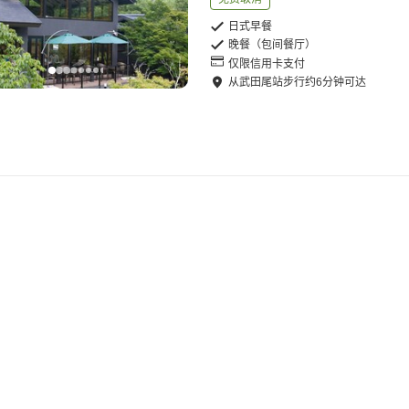
日式早餐
晚餐（包间餐厅）
仅限信用卡支付
从
武田尾站
步行
约
6
分钟可达