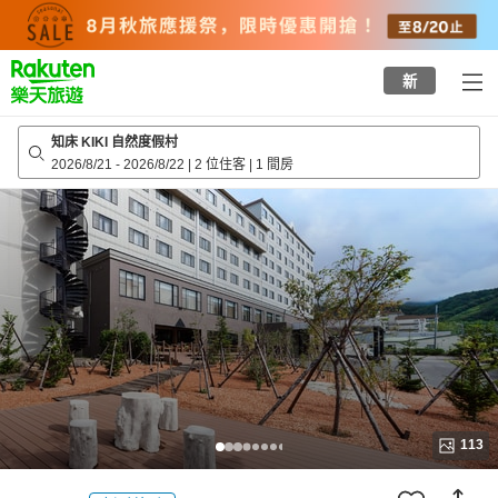
to
top
page
新
知床 KIKI 自然度假村
2026/8/21
-
2026/8/22
|
2 位住客
|
1 間房
113