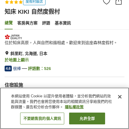
度假村飯店
知床 KIKI 自然度假村
總覽
客房與方案
評語
基本資訊
位於知床高原，人與自然和諧相處。歡迎來到這座森林度假村。
斜里町, 北海道, 日本
於地圖上顯示
很棒
評語數：
526
4.6
住宿設施
停車場
岩盤浴
本網站使用 Cookie 以提升使用者體驗，並分析我們網站的效
三溫暖
餐廳
能與流量。我們也會將您使用本站的相關資訊分享給我們的社
群媒體、廣告和分析合作夥伴。
隱私權政策
首頁
日本
北海道
斜里町
知床 KIKI 自然度假村
不要銷售我的個人資訊
允許全部
找客房