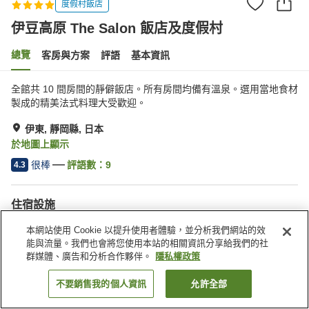
度假村飯店
伊豆高原 The Salon 飯店及度假村
總覽
客房與方案
評語
基本資訊
全館共 10 間房間的靜僻飯店。所有房間均備有溫泉。選用當地食材
製成的精美法式料理大受歡迎。
伊東, 靜岡縣, 日本
於地圖上顯示
很棒
評語數：
9
4.3
住宿設施
停車場
Spa／美容沙龍
本網站使用 Cookie 以提升使用者體驗，並分析我們網站的效
游泳池
餐廳
能與流量。我們也會將您使用本站的相關資訊分享給我們的社
群媒體、廣告和分析合作夥伴。
隱私權政策
首頁
日本
靜岡縣
伊東
伊豆高原 The Salon 飯店及度假村
不要銷售我的個人資訊
允許全部
找客房