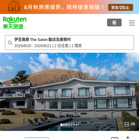
to
top
page
新
伊豆高原 The Salon 飯店及度假村
2026/8/20
-
2026/8/21
|
2 位住客
|
1 間房
29