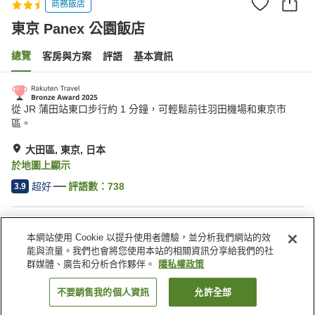
商務飯店
東京 Panex 公園飯店
總覽
客房與方案
評語
基本資訊
從 JR 蒲田站東口步行約 1 分鐘，可輕鬆前往羽田機場和東京市
區。
大田區, 東京, 日本
於地圖上顯示
超好
評語數：
738
3.9
住宿設施
本網站使用 Cookie 以提升使用者體驗，並分析我們網站的效
Spa／美容沙龍
自動販賣機
能與流量。我們也會將您使用本站的相關資訊分享給我們的社
付費洗衣房
宅配服務
群媒體、廣告和分析合作夥伴。
隱私權政策
不要銷售我的個人資訊
允許全部
找客房
首頁
日本
東京
大田區
東京 Panex 公園飯店