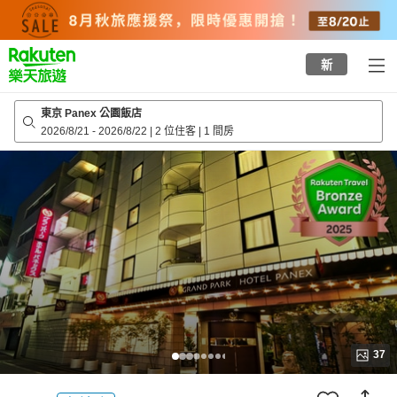
to
top
page
新
東京 Panex 公園飯店
2026/8/21
-
2026/8/22
|
2 位住客
|
1 間房
37