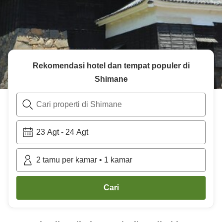
Rekomendasi hotel dan tempat populer di
Shimane
Cari properti di Shimane
23 Agt
-
24 Agt
2
tamu per kamar
•
1
kamar
Cari