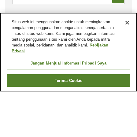
Situs web ini menggunakan cookie untuk meningkatkan
pengalaman pengguna dan menganalisis kinerja serta lalu
lintas di situs web kami. Kami juga membagikan informasi
Distrik lain di
Shimane
tentang penggunaan situs kami oleh Anda kepada mitra
Desa Chibu
Kota Ama
media sosial, periklanan, dan analitik kami.
Kebijakan
Kota Gotsu
Kota Hamada
Privasi
Lebih banyak
Jangan Menjual Informasi Pribadi Saya
Area lain di
Jepang
Terima Cookie
Aichi
Akita
Aomori
Chiba
Lebih banyak
Mata air panas di
Shimane
Pemandian Air Panas Araiso
Pemandian Air Panas Arifu
Pemandian Air Panas Asahi
Pemandian Air Panas Enya