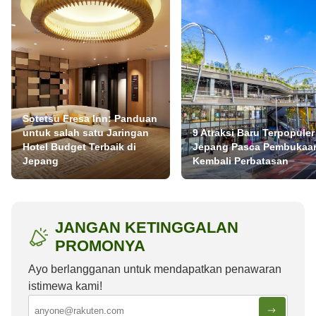
Sotetsu Fresa Inn: Panduan
untuk salah satu Jaringan
9 Atraksi Baru Terpopuler
Hotel Budget Terbaik di
Jepang Pasca Pembukaa
Jepang
Kembali Perbatasan
JANGAN KETINGGALAN
PROMONYA
Ayo berlangganan untuk mendapatkan penawaran
istimewa kami!