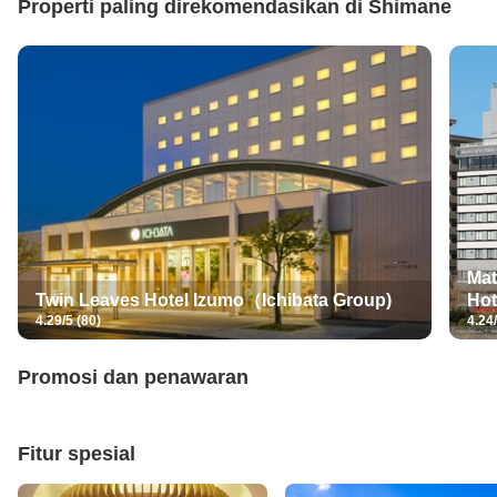
Properti paling direkomendasikan di
Shimane
Mat
Twin Leaves Hotel Izumo（Ichibata Group)
Hot
4.29/5 (80)
4.24
Promosi dan penawaran
Fitur spesial