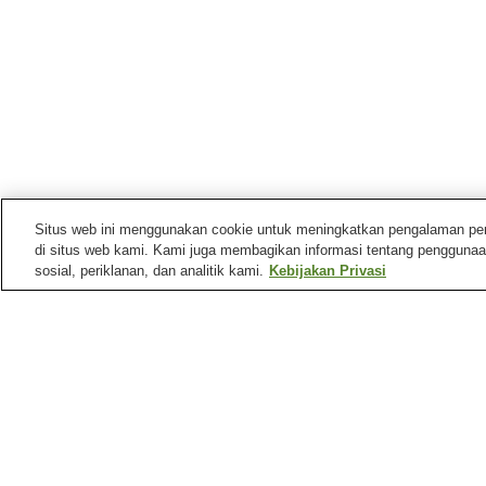
Situs web ini menggunakan cookie untuk meningkatkan pengalaman pengg
di situs web kami. Kami juga membagikan informasi tentang penggunaa
sosial, periklanan, dan analitik kami.
Kebijakan Privasi
Stasiun kereta di
Kota Shari
Stasiun Naka-shari
Stasiun Shiretoko-Shari
Tempat menarik di
Kota Shari
Air Terjun Frepe
Air Terjun Oshinkoshin