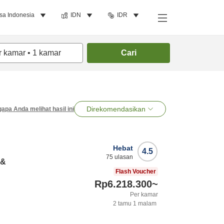
sa Indonesia
IDN
IDR
r kamar
•
1
kamar
Cari
Direkomendasikan
apa Anda melihat hasil ini
Hebat
4.5
75
ulasan
 &
Flash Voucher
Rp6.218.300
~
Per kamar
2
tamu
1
malam