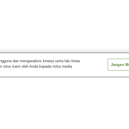
una dan menganalisis kinerja serta lalu lintas
Jangan Me
n situs kami oleh Anda kepada mitra media
Gunung Rausu
Museum Shiretoko
Pusat Alam Shir