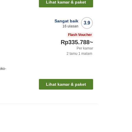
Lihat kamar & paket
Sangat baik
3.9
16
ulasan
Flash Voucher
Rp335.788
~
Per kamar
2
tamu
1
malam
oko-
Lihat kamar & paket