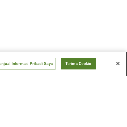
njual Informasi Pribadi Saya
Terima Cookie
etoko