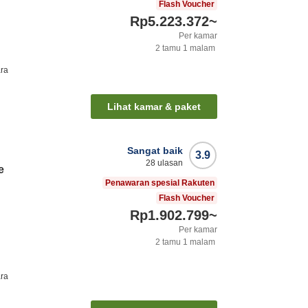
Flash Voucher
Rp5.223.372
~
Per kamar
2
tamu
1
malam
ra
Lihat kamar & paket
Sangat baik
3.9
28
ulasan
e
Penawaran spesial Rakuten
Flash Voucher
Rp1.902.799
~
Per kamar
2
tamu
1
malam
ra