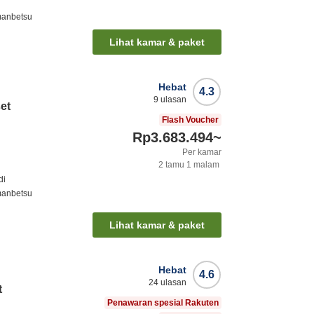
anbetsu
Lihat kamar & paket
Hebat
4.3
9
ulasan
et
Flash Voucher
Rp3.683.494
~
Per kamar
2
tamu
1
malam
di
anbetsu
Lihat kamar & paket
Hebat
4.6
24
ulasan
t
Penawaran spesial Rakuten