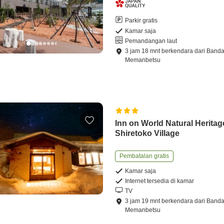
Parkir gratis
Kamar saja
Pemandangan laut
3
jam
18
mnt
berkendara
dari
Banda
Memanbetsu
Inn on World Natural Heritag
Shiretoko Village
Pembatalan gratis
Kamar saja
Internet tersedia di kamar
TV
3
jam
19
mnt
berkendara
dari
Banda
Memanbetsu