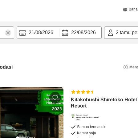
Baha
21/08/2026
22/08/2026
2
tamu pe
odasi
Meng
Kitakobushi Shiretoko Hotel
Resort
Semua termasuk
Kamar saja