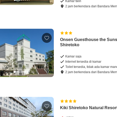
Kamar twin
2
jam
berkendara
dari
Bandara Mem
Onsen Guesthouse the Suns
Shiretoko
Kamar saja
Internet tersedia di kamar
Toilet tersedia, tidak ada kamar man
2
jam
berkendara
dari
Bandara Mem
Kiki Shiretoko Natural Resor