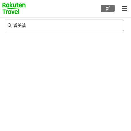
to
新
top
page
香美镇
22/8/2026
-
23/8/2026
每间
2
人
•
1
个房间