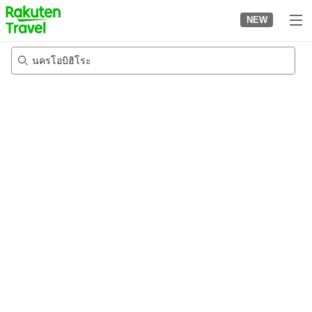
to
NEW
top
page
นครโอบิฮิโระ
22/8/2026
-
23/8/2026
2
คนต่อห้อง
•
1
ห้อง