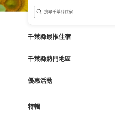
t
o
p
P
a
g
千葉縣
最推住宿
e
_
s
e
a
千葉縣
熱門地區
r
c
h
優惠活動
東京灣伊夢飯店
特輯
4.63/5 (461)