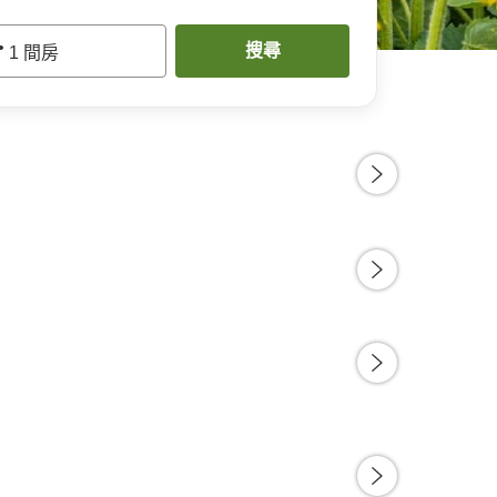
•
搜尋
1
間房
東京灣舞濱 海茵娜飯店
東京灣拉
39/5 (84)
4.27/5 (400