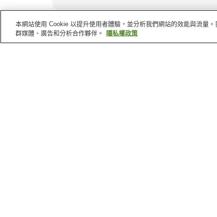
日本
其他地區
本網站使用 Cookie 以提升使用者體驗，並分析我們網站的效能與流
群媒體、廣告和分析合作夥伴。
隱私權政策
三重縣
京都府
埼玉縣
大分縣
千葉縣
的溫泉
勝浦溫泉
千倉溫泉
洲之崎溫泉
犬吠埼溫泉
千葉縣
的機場
成田國際機場