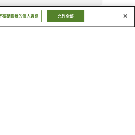
不要銷售我的個人資訊
允許全部
和歌山縣
宮崎縣
顯示更多
木更津溫泉
長生溫泉
顯示更多