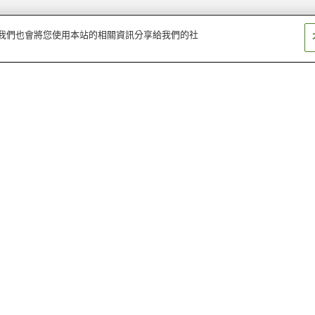
量。我們也會將您使用本站的相關資訊分享給我們的社
佐賀縣
兵庫縣
北海道
大阪府
奈良縣
宮城縣
南房總岩井溫泉
安房溫泉
小湊溫泉
白子溫泉
白濱溫泉
鋸山金谷溫泉