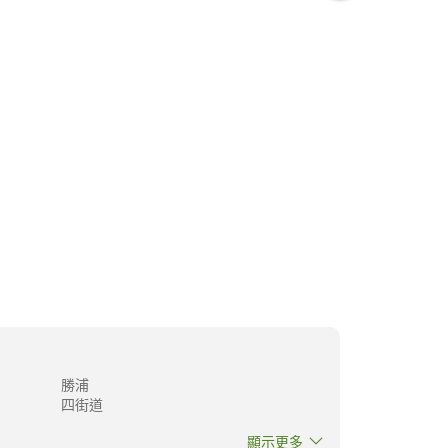
倉
鴨川
館山
下呂溫泉的十大日式旅館
東京最佳膠囊
勝浦
四街道
顯示更多