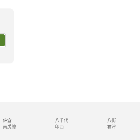
浦安
東庄町
佐
泉私人湯屋飯店
神戶 10 家頂級豪華飯店
佐倉
八千代
八街
南房總
印西
君津