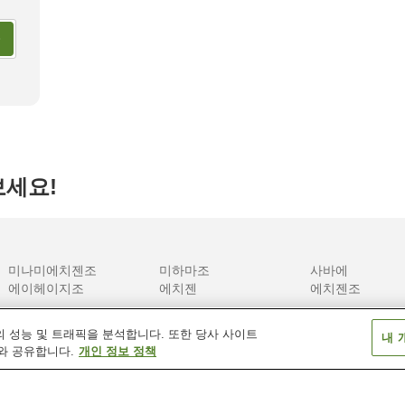
 온천 최고의 료칸 10곳
홋카이도의 최고급 숙소
보세요!
미나미에치젠조
미하마조
사바에
에이헤이지조
에치젠
에치젠조
 성능 및 트래픽을 분석합니다. 또한 당사 사이트
내 
와 공유합니다.
개인 정보 정책
가나가와 / 카나가와
고치
교토