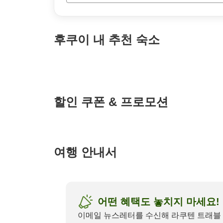
P
a
g
후쿠이
내 추천 숙소
e
_
s
e
a
r
c
할인 쿠폰 & 프로모션
h
여행 안내서
아파호텔 후쿠이 가타마치
어떤 혜택도 놓치지 마세요!
이메일 뉴스레터를 수신해 라쿠텐 트래블