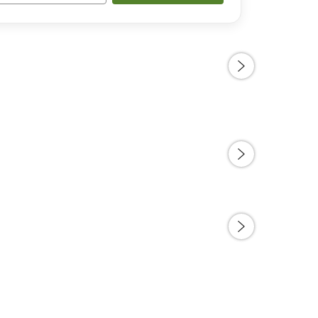
호텔 게이후쿠 후쿠이 에키마에
아와라 
92/5 (53)
4.14/5 (75)