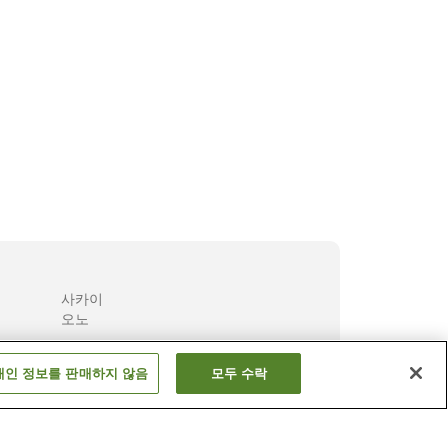
야마시로 온천 완벽 가이드
도쿄의 최고급 
사카이
오노
더 보기
개인 정보를 판매하지 않음
모두 수락
구마모토