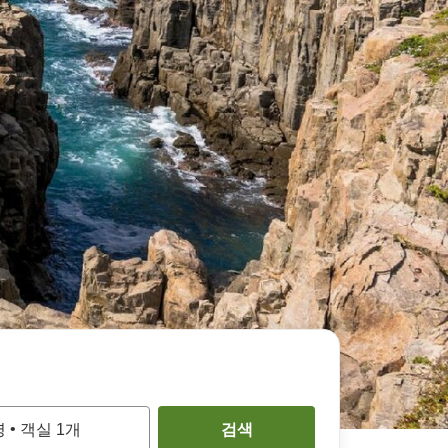
•
명
객실
1
개
검색